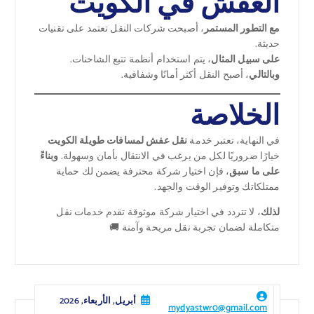
العفش في الكويت
مع التطور المستمر
، أصبحت شركات النقل تعتمد على تقنيات
حديثة.
على سبيل المثال
، يتم استخدام أنظمة تتبع الشاحنات.
وبالتالي
، أصبح النقل أكثر أمانًا وشفافية.
الخلاصة
في النهاية، تعتبر خدمة
نقل عفش لمسافات طويلة الكويت
خيارًا ضروريًا لكل من يرغب في الانتقال بأمان وسهولة.
وبناءً
على ما سبق
، فإن اختيار شركة محترفة يضمن لك حماية
ممتلكاتك وتوفير الوقت والجهد.
لذلك
، لا تتردد في اختيار شركة موثوقة تقدم خدمات نقل
متكاملة لضمان تجربة نقل مريحة وآمنة 🚚
أبريل, الأربعاء, 2026
mydyastwr0@gmail.com