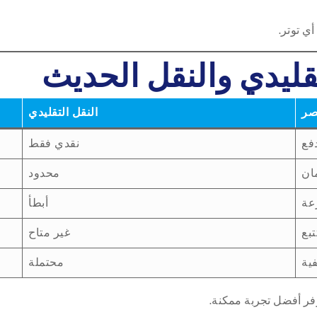
ي توتر.
تقليدي والنقل الحديث
صر
النقل التقليدي
فع
نقدي فقط
مان
محدود
عة
أبطأ
تبع
غير متاح
ية
محتملة
وفر أفضل تجربة ممكنة.