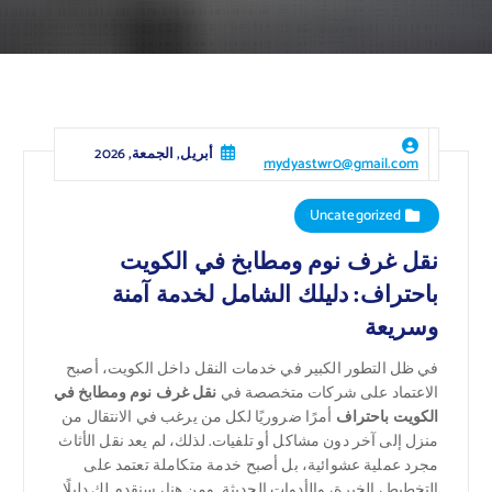
أبريل, الجمعة, 2026
mydyastwr0@gmail.com
Uncategorized
نقل غرف نوم ومطابخ في الكويت
باحتراف: دليلك الشامل لخدمة آمنة
وسريعة
في ظل التطور الكبير في خدمات النقل داخل الكويت، أصبح
الاعتماد على شركات متخصصة في
نقل غرف نوم ومطابخ في
الكويت باحتراف
أمرًا ضروريًا لكل من يرغب في الانتقال من
منزل إلى آخر دون مشاكل أو تلفيات. لذلك، لم يعد نقل الأثاث
مجرد عملية عشوائية، بل أصبح خدمة متكاملة تعتمد على
التخطيط، الخبرة، والأدوات الحديثة. ومن هنا، سنقدم لك دليلًا